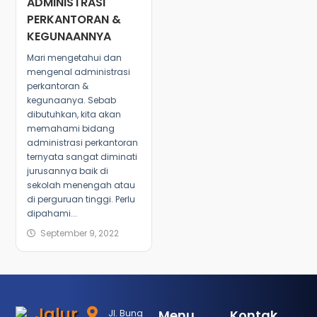
ADMINISTRASI
PERKANTORAN &
KEGUNAANNYA
Mari mengetahui dan
mengenal administrasi
perkantoran &
kegunaanya. Sebab
dibutuhkan, kita akan
memahami bidang
administrasi perkantoran
ternyata sangat diminati
jurusannya baik di
sekolah menengah atau
di perguruan tinggi. Perlu
dipahami...
September 9, 2022
Jalur
Menu
Kontak
Jl. Bung