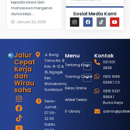
kepada siswa dan
mahasiswa mengenai
Sosial Media Kami
dunia kerja...
Januari 20, 2026
Jalur
Menu
Kontak
Jl. Bung
Cepat
Tomo No. 8
031 501
Tentang Kami
Kav. 8-12 &
Kerja
3828
16, Ngagel,
dan
Training Center
0812 1699
Kec.
Wirau
6388 | CS
Wonokromo,
saha
Kelas Online
Surabaya
0815 5337
9964 |
Artikel Terkini
Senin-
Bursa Kerja
Jumat :
E-Library
admin@politek
07.00-
22.00
Sabtu :