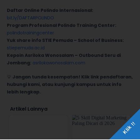
Daftar Online Polindo Internasional:
bit.ly/DAFTARPOLINDO
Program Profesional Polindo Training Center:
polindotrainingcenter
Yuk share info STIE Pemuda – School of Business:
stiepemuda.ac.id
Kepoin Asriloka Wonosalam – Outbound Seru di
Jombang:
asrilokawonosalam.com
💡
Jangan tunda kesempatan! Klik link pendaftaran,
hubungi kami, atau kunjungi kampus untuk info
lebih lengkap.
Artikel Lainnya
Klik !!