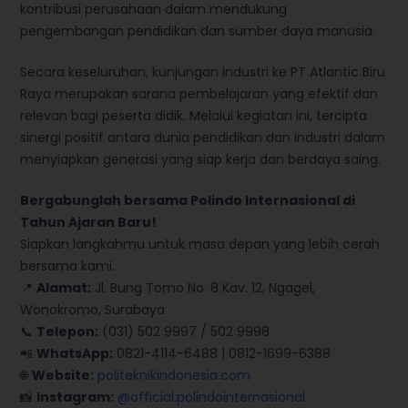
kontribusi perusahaan dalam mendukung
pengembangan pendidikan dan sumber daya manusia.
Secara keseluruhan, kunjungan industri ke PT Atlantic Biru
Raya merupakan sarana pembelajaran yang efektif dan
relevan bagi peserta didik. Melalui kegiatan ini, tercipta
sinergi positif antara dunia pendidikan dan industri dalam
menyiapkan generasi yang siap kerja dan berdaya saing.
Bergabunglah bersama Polindo Internasional di
Tahun Ajaran Baru!
Siapkan langkahmu untuk masa depan yang lebih cerah
bersama kami.
📍
Alamat:
Jl. Bung Tomo No. 8 Kav. 12, Ngagel,
Wonokromo, Surabaya
📞
Telepon:
(031) 502 9997 / 502 9998
📲
WhatsApp:
0821-4114-6488 | 0812-1699-6388
🌐
Website:
politeknikindonesia.com
📸
Instagram:
@official.polindointernasional