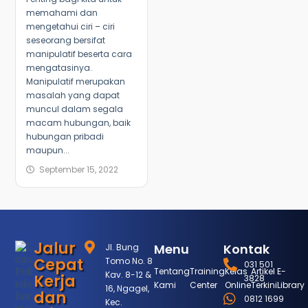
memahami dan
mengetahui ciri – ciri
seseorang bersifat
manipulatif beserta cara
mengatasinya.
Manipulatif merupakan
masalah yang dapat
muncul dalam segala
macam hubungan, baik
hubungan pribadi
maupun...
September 15, 2022
Jalur
Menu
Kontak
Jl. Bung
Cepat
Tomo No. 8
031 501
Tentang
Training
Kelas
Artikel
E-
Kav. 8-12 &
Kerja
3828
Kami
Center
Online
Terkini
Library
16, Ngagel,
dan
0812 1699
Kec.