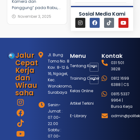
Kamera dan
Panggung” pada Rabu,...
Sosial Media Kami
November 3, 2025
Jalur
Menu
Kontak
Jl. Bung
Cepat
Tomo No. 8
031 501
Tentang Kami
Kav. 8-12 &
Kerja
3828
16, Ngagel,
dan
Training Center
0812 1699
Kec.
Wirau
6388 | CS
Wonokromo,
saha
Kelas Online
Surabaya
0815 5337
9964 |
Artikel Terkini
Senin-
Bursa Kerja
Jumat :
E-Library
admin@politek
07.00-
22.00
Sabtu :
07.00-