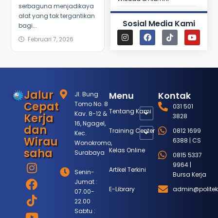
serbaguna menjadikaya
alat yang tak tergantikan
Sosial Media Kami
bagi...
Februari 7, 2026
Jalur
Menu
Kontak
Jl. Bung
Cepat
Tomo No. 8
031 501
Tentang Kami
Kav. 8-12 &
Kerja
3828
16, Ngagel,
dan
Training Center
0812 1699
Kec.
Wirau
6388 | CS
Wonokromo,
saha
Kelas Online
Surabaya
0815 5337
9964 |
Artikel Terkini
Senin-
Bursa Kerja
Jumat :
E-Library
admin@politek
07.00-
22.00
Sabtu :