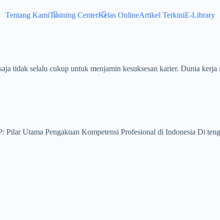
Tentang Kami
Training Center
Kelas Online
Artikel Terkini
E-Library
saja tidak selalu cukup untuk menjamin kesuksesan karier. Dunia kerja
 Pilar Utama Pengakuan Kompetensi Profesional di Indonesia Di tengah