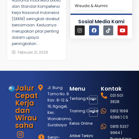
Nasional Indonesia (KKNI)
Wisuda & Alumni
dan Standar Kompetensi
Kerja Nasional Indonesia
(SKKNI) seringkali disebut
Sosial Media Kami
bersamaan. Keduanya
merupakan pilar penting
dalam upaya
peningkatan...
Februari 21, 2026
Jalur
Menu
Kontak
Jl. Bung
Cepat
Tomo No. 8
031 501
Tentang Kami
Kav. 8-12 &
Kerja
3828
16, Ngagel,
dan
Training Center
0812 1699
Kec.
Wirau
6388 | CS
Wonokromo,
saha
Kelas Online
Surabaya
0815 5337
9964 |
Artikel Terkini
Senin-
Bursa Kerja