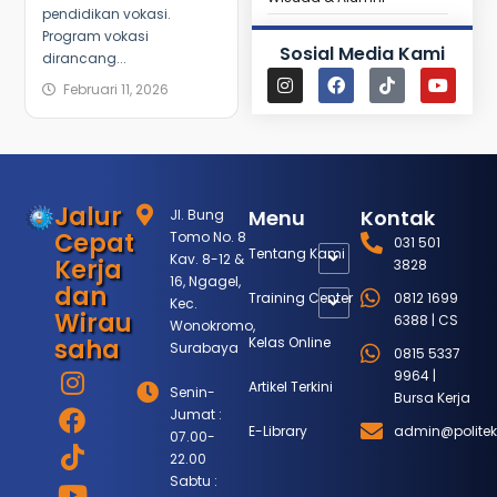
pendidikan vokasi.
Program vokasi
Sosial Media Kami
dirancang...
Februari 11, 2026
Jalur
Menu
Kontak
Jl. Bung
Cepat
Tomo No. 8
031 501
Tentang Kami
Kav. 8-12 &
Kerja
3828
16, Ngagel,
dan
Training Center
0812 1699
Kec.
Wirau
6388 | CS
Wonokromo,
saha
Kelas Online
Surabaya
0815 5337
9964 |
Artikel Terkini
Senin-
Bursa Kerja
Jumat :
E-Library
admin@politek
07.00-
22.00
Sabtu :