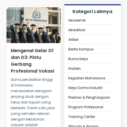
Kategori Lainnya
Akademik
Akreditasi
Artikel
Berita Kampus
Mengenal Gelar D1
dan D3: Pintu
Bursa Kerja
Gerbang
Hidden
Profesional Vokasi
Kegiatan Mahasiswa
Dunia pendidikan tinggi
di Indonesia
Kerja Sama Industri
menawarkan beragam
jenjang studi dengan
Prestasi & Penghargaan
fokus dan tujuan yang
Program Profesional
berbeda. Salah satu jalur
yang semakin relevan
Training Center
dengan kebutuhan
industri adalah
Wisuda & Alumni