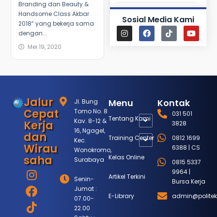
Branding dan Beauty &
Handsome Class Akbar
Sosial Media Kami
2018” yang bekerja sama
dengan...
Mei 19, 2020
Jalur
Menu
Kontak
Jl. Bung
Cepat
Tomo No. 8
031 501
Tentang Kami
Kav. 8-12 &
Kerja
3828
16, Ngagel,
dan
Training Center
0812 1699
Kec.
Wirau
6388 | CS
Wonokromo,
saha
Kelas Online
Surabaya
0815 5337
9964 |
Artikel Terkini
Senin-
Bursa Kerja
Jumat :
E-Library
admin@politek
07.00-
22.00