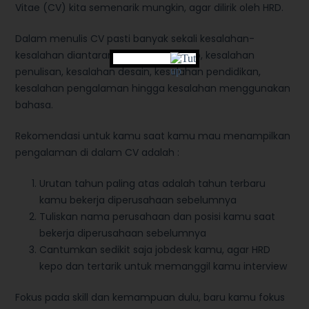
Vitae (CV) kita semenarik mungkin, agar dilirik oleh HRD.
Dalam menulis CV pasti banyak sekali kesalahan-
kesalahan diantaranya kesalahan foto, kesalahan
penulisan, kesalahan desain, kesalahan pendidikan,
kesalahan pengalaman hingga kesalahan menggunakan
bahasa.
Rekomendasi untuk kamu saat kamu mau menampilkan
pengalaman di dalam CV adalah :
Urutan tahun paling atas adalah tahun terbaru
kamu bekerja diperusahaan sebelumnya
Tuliskan nama perusahaan dan posisi kamu saat
bekerja diperusahaan sebelumnya
Cantumkan sedikit saja jobdesk kamu, agar HRD
kepo dan tertarik untuk memanggil kamu interview
Fokus pada skill dan kemampuan dulu, baru kamu fokus