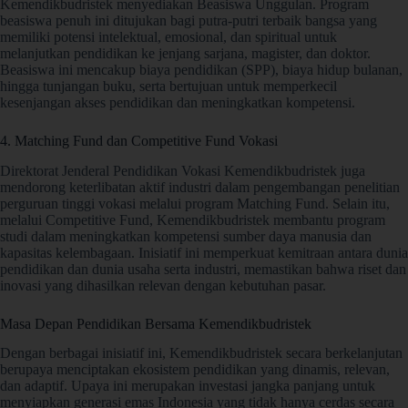
Kemendikbudristek menyediakan Beasiswa Unggulan. Program
beasiswa penuh ini ditujukan bagi putra-putri terbaik bangsa yang
memiliki potensi intelektual, emosional, dan spiritual untuk
melanjutkan pendidikan ke jenjang sarjana, magister, dan doktor.
Beasiswa ini mencakup biaya pendidikan (SPP), biaya hidup bulanan,
hingga tunjangan buku, serta bertujuan untuk memperkecil
kesenjangan akses pendidikan dan meningkatkan kompetensi.
4. Matching Fund dan Competitive Fund Vokasi
Direktorat Jenderal Pendidikan Vokasi Kemendikbudristek juga
mendorong keterlibatan aktif industri dalam pengembangan penelitian
perguruan tinggi vokasi melalui program Matching Fund. Selain itu,
melalui Competitive Fund, Kemendikbudristek membantu program
studi dalam meningkatkan kompetensi sumber daya manusia dan
kapasitas kelembagaan. Inisiatif ini memperkuat kemitraan antara dunia
pendidikan dan dunia usaha serta industri, memastikan bahwa riset dan
inovasi yang dihasilkan relevan dengan kebutuhan pasar.
Masa Depan Pendidikan Bersama Kemendikbudristek
Dengan berbagai inisiatif ini, Kemendikbudristek secara berkelanjutan
berupaya menciptakan ekosistem pendidikan yang dinamis, relevan,
dan adaptif. Upaya ini merupakan investasi jangka panjang untuk
menyiapkan generasi emas Indonesia yang tidak hanya cerdas secara