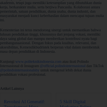
akademis, tetapi juga memiliki keterampilan yang dibutuhkan dunia
kerja, berkarakter mulia, serta berjiwa Pancasila. Kolaborasi antara
pemerintah, satuan pendidikan, dunia usaha, dunia industri, dan
masyarakat menjadi kunci keberhasilan dalam mencapai tujuan mulia
ini.
Kementerian ini terus mendorong sinergi untuk memastikan bahwa
lulusan pendidikan tinggi, khususnya dari jenjang vokasi, memiliki
daya saing global dan mampu memberikan kontribusi nyata bagi
pembangunaasional. Dengan fokus pada kualitas, relevansi, dan
aksesibilitas, Kemendikbudristek berperan vital dalam membentuk
masa depan pendidikan di Indonesia.
Kunjungi
www.politeknikindonesia.com
atau ikuti Polindo
Internasional di Instagram
@official.polindointernasional
dan TikTok
@polindointernasionalsby
untuk mengenal lebih dekat dunia
pendidikan vokasi profesional.
Artikel Lainnya
Revolusi AI Generatif:
5 Skill Digital
Transformasi Masa
Marketing Paling