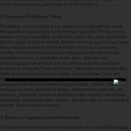
Usaha, Dunia Industri, dan Dunia Kerja (DUDIKA).
2. Revitalisasi Pendidikan Vokasi
Pendidikan vokasi menjadi fokus utama Kemendikbudristek untuk
menghasilkan lulusan yang kompeten dan siap kerja. Revitalisasi ini
mentransformasi paradigma pendidikan vokasi dari yang sebelumnya
bersifat
supply-oriented
menjadi
demand-oriented
, agar lulusan benar-
benar mampu menjawab kebutuhan dunia kerja dan masyarakat.
Strategi ini melibatkan peningkatan keunggulan spesifik lembaga
pendidikan vokasi, peningkatan akses, mutu, dan relevansi
penyelenggaraan pendidikan vokasi, serta peningkatan partisipasi
dunia kerja. Program “Link and Match” antara dunia pendidikan dan
dunia industri menjadi prioritas utama. Elemen-elemen “Link and
Match 8+i” mencakup magang atau praktik kerja oleh peserta didik,
penyusunan kurikulum bersama dengan industri, praktisi industri
mengajar di satuan pendidikan vokasi, implementasi
project-based
learning
, pemberian sertifikasi kompetensi dari industri, riset terapan
kolaboratif, pembukaan kelas industri, dan guru atau dosen magang di
industri, serta fasilitasi beasiswa.
3. Beasiswa Unggulan Kemendikbudristek
Sebagai bentuk komitmen dalam memperluas akses pendidikan tinggi,