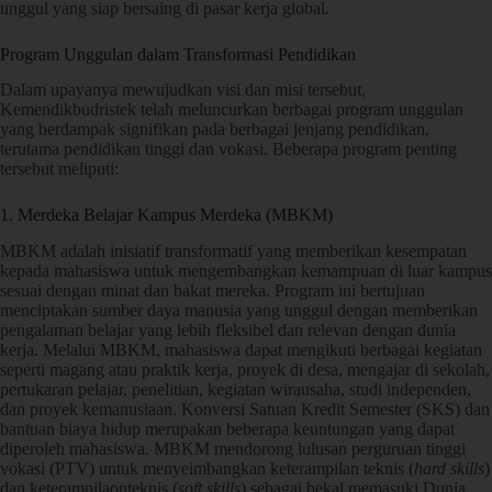
unggul yang siap bersaing di pasar kerja global.
Program Unggulan dalam Transformasi Pendidikan
Dalam upayanya mewujudkan visi dan misi tersebut,
Kemendikbudristek telah meluncurkan berbagai program unggulan
yang berdampak signifikan pada berbagai jenjang pendidikan,
terutama pendidikan tinggi dan vokasi. Beberapa program penting
tersebut meliputi:
1. Merdeka Belajar Kampus Merdeka (MBKM)
MBKM adalah inisiatif transformatif yang memberikan kesempatan
kepada mahasiswa untuk mengembangkan kemampuan di luar kampus
sesuai dengan minat dan bakat mereka. Program ini bertujuan
menciptakan sumber daya manusia yang unggul dengan memberikan
pengalaman belajar yang lebih fleksibel dan relevan dengan dunia
kerja. Melalui MBKM, mahasiswa dapat mengikuti berbagai kegiatan
seperti magang atau praktik kerja, proyek di desa, mengajar di sekolah,
pertukaran pelajar, penelitian, kegiatan wirausaha, studi independen,
dan proyek kemanusiaan. Konversi Satuan Kredit Semester (SKS) dan
bantuan biaya hidup merupakan beberapa keuntungan yang dapat
diperoleh mahasiswa. MBKM mendorong lulusan perguruan tinggi
vokasi (PTV) untuk menyeimbangkan keterampilan teknis (
hard skills
)
dan keterampilaonteknis (
soft skills
) sebagai bekal memasuki Dunia