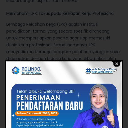
sesuai dengan aspirasi karir mereka.
Memahami LPK: Fokus pada Kesiapan Kerja Profesional
Lembaga Pelatihan Kerja (LPK) adalah institusi
pendidikaon-formal yang secara spesifik dirancang
untuk mempersiapkan peserta agar siap memasuki
dunia kerja profesional. Sesuai namanya, LPK
menyediakan berbagai program pelatihan yang jenisnya
disesuaikan dengan bidang kerja yang dibutuhkan oleh
masyarakat dan industri. LPK menekankan pada
pelatihan berbasis praktik dengan kurikulum yang relevan
langsung dengan kebutuhan industri, tidak hanya
mengajarkan teori.
Tujuan dan Karakteristik LPK
Orientasi Kerja:
Tujuan utama LPK adalah
mencetak tenaga kerja yang siap pakai. Banyak LPK
bahkan bekerja sama dengan perusahaan atau