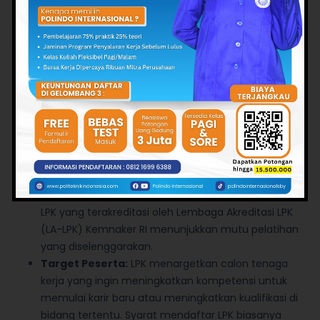
industri tertentu untuk memastikan penyerapan
lulusan, baik di dalam maupun luar negeri, seperti
LPK Jepang atau LPK Korea.
Regulasi dan Pengawasan:
LPK berada di bawah
pengawasan dan regulasi Kementerian
Ketenagakerjaan (Kemnaker) Republik Indonesia.
Peraturan Menteri Ketenagakerjaan mengatur tata
cara perizinan dan pendaftaran LPK. Legalitas LPK
dapat diperiksa melalui website Binalattas
Kemnaker.
Sertifikasi:
Lulusan LPK umumnya dibekali dengan
sertifikasi yang diakui oleh industri atau mitra kerja.
LPK yang terakreditasi oleh Lembaga Akreditasi LPK
(LA-LPK) Kemnaker RI menunjukkan mutu pelatihan
yang diselenggarakan.
Target Peserta:
LPK menargetkan calon tenaga
kerja yang ingin meningkatkan kompetensi untuk
memulai karir baru atau meningkatkan kualifikasi di
bidang tertentu. Syarat mendaftar LPK biasanya