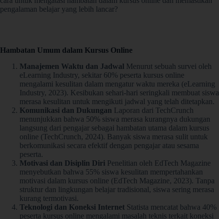
cara untuk mengatasi hambatan dalam kursus online dan memastikan
pengalaman belajar yang lebih lancar?
Hambatan Umum dalam Kursus Online
Manajemen Waktu dan Jadwal
Menurut sebuah survei oleh
eLearning Industry, sekitar 60% peserta kursus online
mengalami kesulitan dalam mengatur waktu mereka (eLearning
Industry, 2023). Kesibukan sehari-hari seringkali membuat siswa
merasa kesulitan untuk mengikuti jadwal yang telah ditetapkan.
Komunikasi dan Dukungan
Laporan dari TechCrunch
menunjukkan bahwa 50% siswa merasa kurangnya dukungan
langsung dari pengajar sebagai hambatan utama dalam kursus
online (TechCrunch, 2024). Banyak siswa merasa sulit untuk
berkomunikasi secara efektif dengan pengajar atau sesama
peserta.
Motivasi dan Disiplin Diri
Penelitian oleh EdTech Magazine
menyebutkan bahwa 55% siswa kesulitan mempertahankan
motivasi dalam kursus online (EdTech Magazine, 2023). Tanpa
struktur dan lingkungan belajar tradisional, siswa sering merasa
kurang termotivasi.
Teknologi dan Koneksi Internet
Statista mencatat bahwa 40%
peserta kursus online mengalami masalah teknis terkait koneksi