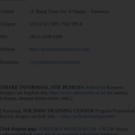
Alamat : Jl. Bung Tomo No. 8 Ngagel – Surabaya
Telepon : (031) 502 999 7/502 999 8
WA : 0812-1699-6388
Website :
https://politeknikindonesia.com/
Instagram :
@polindointernasionalsby
[
SHARE INFORMASI,
STIE PEMUDA
School Of Business
dengan cara bagikan link
https://www.stiepemuda.ac.id/
ke saudara,
keluarga, ataupun teman-teman anda.]
[ Kunjungi,
POLINDO TRAINING CENTER
Program Profesional
Kursus dengan cara klik link>>
https://polindotrainingcenter/
[
Yuk Kepoin juga
ASRILOKA WONOSALAM
<<KLIK tempat
outbound terbaik yang ada di wonosalam kabupaten jombang]