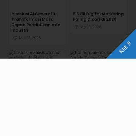
Revolusi AI Generatif:
5 Skill Digital Marketing
Transformasi Masa
Paling Dicari di 2026
Depan Pendidikan dan
Mei 13, 2026
Industri
Mei 23, 2026
Klik !!
Pentingnya Upgrade
Mahasiswa dan Alumni
Skill di Era AI untuk
Polindo Internasional
Menghadapi Dunia
Sukses Tersalurkan
Kerja Modern
Kerja Sebelum Lulus
Kuliah
Mei 13, 2026
April 18, 2026